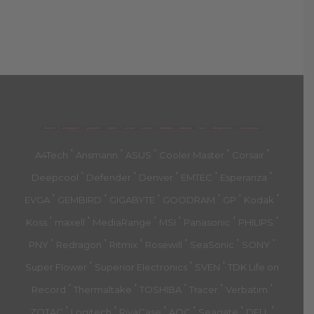
მთავარი
პროდუქტები
კატეგორია
აქციები
კალათა
გადახდა
დახმარება
კონტაქტი
ჩატი
მიწოდების პირ.
კონ. პოლიტიკა
'
'
'
'
'
A4Tech
Ansmann
ASUS
Cooler Master
Corsair
'
'
'
'
'
Deepcool
Defender
Denver
EMTEC
Esperanza
'
'
'
'
'
'
EVGA
GEMBIRD
GIGABYTE
GOODRAM
GP
Kodak
'
'
'
'
'
'
Koss
maxell
MediaRange
MSI
Panasonic
PHILIPS
'
'
'
'
'
'
PNY
Redragon
Ritmix
Rosewill
SeaSonic
SONY
'
'
'
Super Flower
Superior Electronics
SVEN
TDK Life on
'
'
'
'
'
Record
Thermaltake
TOSHIBA
Tracer
Verbatim
'
'
'
'
'
'
ZOTAC
Logitech
RivaCase
AOC
Seagate
DELL