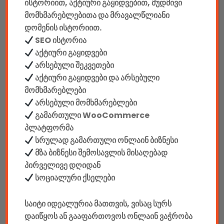
ისტორიით, აქტიური გაყიდვებით, მუდმივი
აკკუმულატორები
მომხმარებლებითა და მრავალწლიანი
დომენის ისტორიით.
კაბელები & დამტენები
SEO ისტორია
აქტიური გაყიდვები
დისკები
არსებული შეკვეთები
აქტიური გაყიდვები და არსებული
ჩანთები
მომხმარებლები
არსებული მომხმარებლები
სეიფები
გამართული WooCommerce
პლატფორმა
სრულად გამართული ონლაინ ბიზნესი
მზა ბიზნესი შემოსავლის მისაღებად
კონსტრუქტორები
პირველივე დღიდან
სოციალური ქსელები
E-mobility
საიტი იდეალურია მათთვის, ვისაც სურს
კომპიუტერები & აქსესუარები
დაიწყოს ან გააფართოვოს ონლაინ ვაჭრობა