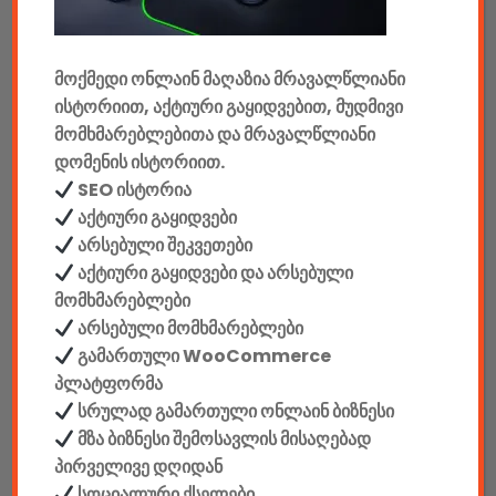
მანქანის აქსესუარები
მოქმედი ონლაინ მაღაზია მრავალწლიანი
ელემენტები
ისტორიით, აქტიური გაყიდვებით, მუდმივი
აკკუმულატორები
მომხმარებლებითა და მრავალწლიანი
დომენის ისტორიით.
კაბელები & დამტენები
SEO ისტორია
აქტიური გაყიდვები
დისკები
არსებული შეკვეთები
აქტიური გაყიდვები და არსებული
ჩანთები
მომხმარებლები
არსებული მომხმარებლები
სეიფები
გამართული WooCommerce
პლატფორმა
სრულად გამართული ონლაინ ბიზნესი
მზა ბიზნესი შემოსავლის მისაღებად
კონსტრუქტორები
პირველივე დღიდან
სოციალური ქსელები