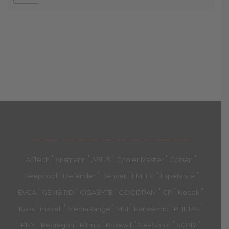
მთავარი
პროდუქტები
კატეგორია
აქციები
კალათა
გადახდა
დახმარება
კონტაქტი
ჩატი
მიწოდების პირ.
კონ. პოლიტიკა
'
'
'
'
'
A4Tech
Ansmann
ASUS
Cooler Master
Corsair
'
'
'
'
'
Deepcool
Defender
Denver
EMTEC
Esperanza
'
'
'
'
'
'
EVGA
GEMBIRD
GIGABYTE
GOODRAM
GP
Kodak
'
'
'
'
'
'
Koss
maxell
MediaRange
MSI
Panasonic
PHILIPS
'
'
'
'
'
'
PNY
Redragon
Ritmix
Rosewill
SeaSonic
SONY