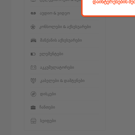
დაინტერესების შ
აუდიო & ვიდეო
კონსოლები & აქსესუარები
მანქანის აქსესუარები
ელემენტები
აკკუმულატორები
კაბელები & დამტენები
დისკები
ჩანთები
სეიფები