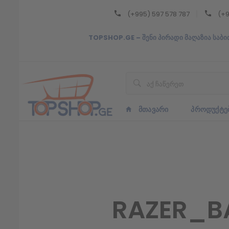
(+995) 597 578 787
(+9
Back
TOPSHOP.GE – შენი პირადი მაღაზია საბი
ᲥᲐᲠᲗᲣᲚᲘ
ᲥᲐᲠᲗᲣᲚᲘ
ᲛᲗᲐᲕᲐᲠᲘ
ᲞᲠᲝᲓᲣᲥᲢᲔ
RAZER_B