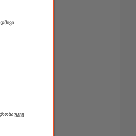
უდმივი
ჭრობა უკვე