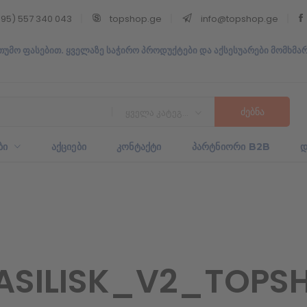
95) 557 340 043
topshop.ge
info@topshop.ge
თუმო ფასებით. ყველაზე საჭირო პროდუქტები და აქსესუარები მომხმა
ყველა კატეგორია
ᲑᲘ
ᲐᲥᲪᲘᲔᲑᲘ
ᲙᲝᲜᲢᲐᲥᲢᲘ
ᲞᲐᲠᲢᲜᲘᲝᲠᲘ B2B
Დ
ASILISK_V2_TOPS