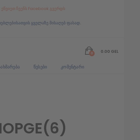
ეწვიეთ ჩვენს Facebook გვერდს
რებლებისათვის ყველაზე მისაღებ ფასად.
0.00
GEL
0
ᲐᲮᲛᲐᲠᲔᲑᲐ
ᲬᲔᲡᲔᲑᲘ
ᲙᲝᲛᲔᲜᲢᲐᲠᲘ
HOPGE(6)