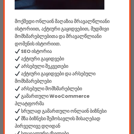
მანქანის აქსესუარები
მოქმედი ონლაინ მაღაზია მრავალწლიანი
ელემენტები
ისტორიით, აქტიური გაყიდვებით, მუდმივი
აკკუმულატორები
მომხმარებლებითა და მრავალწლიანი
დომენის ისტორიით.
კაბელები & დამტენები
SEO ისტორია
აქტიური გაყიდვები
დისკები
არსებული შეკვეთები
აქტიური გაყიდვები და არსებული
ჩანთები
მომხმარებლები
არსებული მომხმარებლები
სეიფები
გამართული WooCommerce
პლატფორმა
სრულად გამართული ონლაინ ბიზნესი
მზა ბიზნესი შემოსავლის მისაღებად
კონსტრუქტორები
პირველივე დღიდან
სოციალური ქსელები