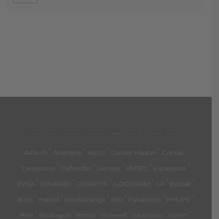
მთავარი
პროდუქტები
კატეგორია
აქციები
კალათა
გადახდა
დახმარება
კონტაქტი
ჩატი
მიწოდების პირ.
კონ. პოლიტიკა
'
'
'
'
'
A4Tech
Ansmann
ASUS
Cooler Master
Corsair
'
'
'
'
'
Deepcool
Defender
Denver
EMTEC
Esperanza
'
'
'
'
'
'
EVGA
GEMBIRD
GIGABYTE
GOODRAM
GP
Kodak
'
'
'
'
'
'
Koss
maxell
MediaRange
MSI
Panasonic
PHILIPS
'
'
'
'
'
'
PNY
Redragon
Ritmix
Rosewill
SeaSonic
SONY