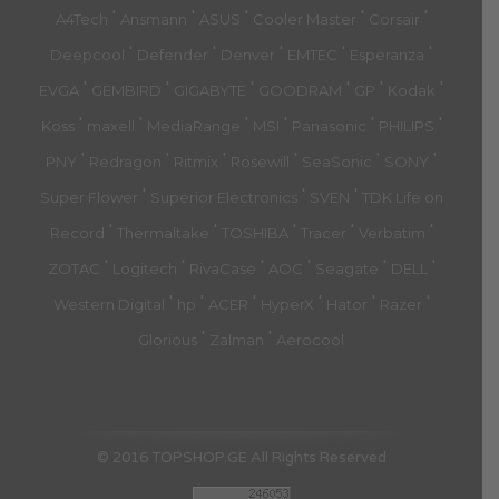
'
'
'
'
'
A4Tech
Ansmann
ASUS
Cooler Master
Corsair
'
'
'
'
'
Deepcool
Defender
Denver
EMTEC
Esperanza
'
'
'
'
'
'
EVGA
GEMBIRD
GIGABYTE
GOODRAM
GP
Kodak
'
'
'
'
'
'
Koss
maxell
MediaRange
MSI
Panasonic
PHILIPS
'
'
'
'
'
'
PNY
Redragon
Ritmix
Rosewill
SeaSonic
SONY
'
'
'
Super Flower
Superior Electronics
SVEN
TDK Life on
'
'
'
'
'
Record
Thermaltake
TOSHIBA
Tracer
Verbatim
'
'
'
'
'
'
ZOTAC
Logitech
RivaCase
AOC
Seagate
DELL
'
'
'
'
'
'
Western Digital
hp
ACER
HyperX
Hator
Razer
'
'
Glorious
Zalman
Aerocool
© 2016 TOPSHOP.GE All Rights Reserved