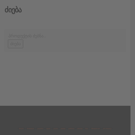
Ძიება
ძიება
მთავარი
პროდუქტები
კატეგორია
აქციები
კალათა
გადახდა
დახმარება
კონტაქტი
ჩატი
მიწოდების პირ.
კონ. პოლიტიკა