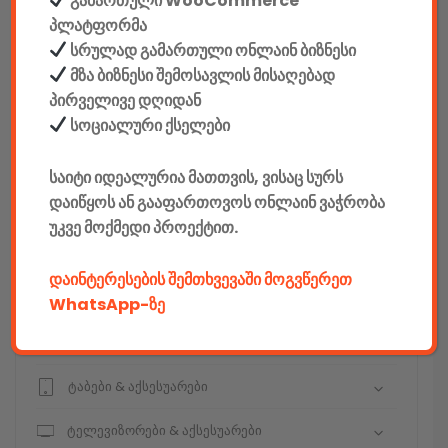
გამართული WooCommerce
სეიფები
პლატფორმა
სრულად გამართული ონლაინ ბიზნესი
მზა ბიზნესი შემოსავლის მისაღებად
პირველივე დღიდან
კონსტრუქტორები
სოციალური ქსელები
E-mobility
საიტი იდეალურია მათთვის, ვისაც სურს
დაიწყოს ან გააფართოვოს ონლაინ ვაჭრობა
კომპიუტერები & აქსესუარები
უკვე მოქმედი პროექტით.
ტელეფონები & აქსესუარები
დაინტერესების შემთხვევაში მოგვწერეთ
კამერები & აქსესუარები
WhatsApp-ზე
ნოუთბუქები & აქსესუარები
ტაბები & აქსესუარები
ტელევიზორები & აქსესუარები