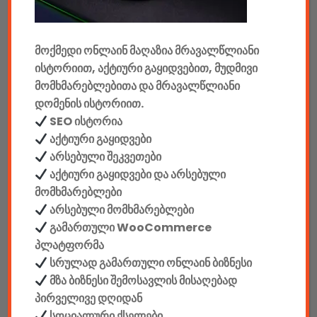
მანქანის აქსესუარები
მოქმედი ონლაინ მაღაზია მრავალწლიანი
ელემენტები
ისტორიით, აქტიური გაყიდვებით, მუდმივი
აკკუმულატორები
მომხმარებლებითა და მრავალწლიანი
დომენის ისტორიით.
კაბელები & დამტენები
SEO ისტორია
აქტიური გაყიდვები
დისკები
არსებული შეკვეთები
აქტიური გაყიდვები და არსებული
ჩანთები
მომხმარებლები
არსებული მომხმარებლები
სეიფები
გამართული WooCommerce
პლატფორმა
სრულად გამართული ონლაინ ბიზნესი
მზა ბიზნესი შემოსავლის მისაღებად
კონსტრუქტორები
პირველივე დღიდან
სოციალური ქსელები