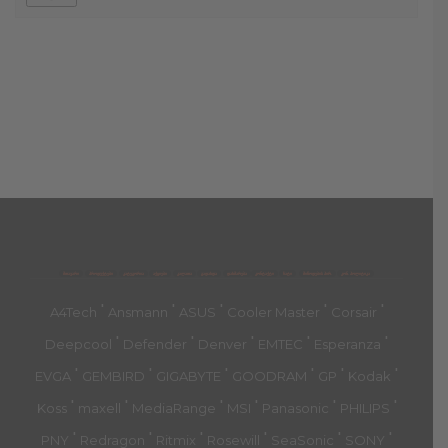
მთავარი
პროდუქტები
კატეგორია
აქციები
კალათა
გადახდა
დახმარება
კონტაქტი
ჩატი
მიწოდების პირ.
კონ. პოლიტიკა
'
'
'
'
'
A4Tech
Ansmann
ASUS
Cooler Master
Corsair
'
'
'
'
'
Deepcool
Defender
Denver
EMTEC
Esperanza
'
'
'
'
'
'
EVGA
GEMBIRD
GIGABYTE
GOODRAM
GP
Kodak
'
'
'
'
'
'
Koss
maxell
MediaRange
MSI
Panasonic
PHILIPS
'
'
'
'
'
'
PNY
Redragon
Ritmix
Rosewill
SeaSonic
SONY