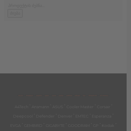
ძიება
მთავარი
პროდუქტები
კატეგორია
აქციები
კალათა
გადახდა
დახმარება
კონტაქტი
ჩატი
მიწოდების პირ.
კონ. პოლიტიკა
'
'
'
'
'
A4Tech
Ansmann
ASUS
Cooler Master
Corsair
'
'
'
'
'
Deepcool
Defender
Denver
EMTEC
Esperanza
'
'
'
'
'
'
EVGA
GEMBIRD
GIGABYTE
GOODRAM
GP
Kodak