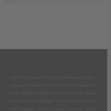
მთავარი
პროდუქტები
კატეგორია
აქციები
კალათა
გადახდა
დახმარება
კონტაქტი
ჩატი
მიწოდების პირ.
კონ. პოლიტიკა
'
'
'
'
'
A4Tech
Ansmann
ASUS
Cooler Master
Corsair
'
'
'
'
'
Deepcool
Defender
Denver
EMTEC
Esperanza
'
'
'
'
'
'
EVGA
GEMBIRD
GIGABYTE
GOODRAM
GP
Kodak
'
'
'
'
'
'
Koss
maxell
MediaRange
MSI
Panasonic
PHILIPS
'
'
'
'
'
'
PNY
Redragon
Ritmix
Rosewill
SeaSonic
SONY