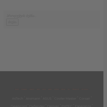
ძიება
მთავარი
პროდუქტები
კატეგორია
აქციები
კალათა
გადახდა
დახმარება
კონტაქტი
ჩატი
მიწოდების პირ.
კონ. პოლიტიკა
'
'
'
'
'
A4Tech
Ansmann
ASUS
Cooler Master
Corsair
'
'
'
'
'
Deepcool
Defender
Denver
EMTEC
Esperanza