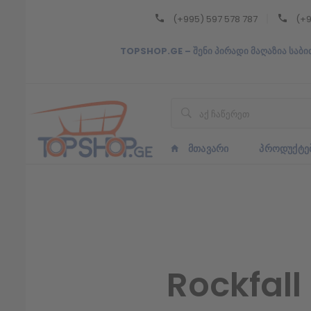
(+995) 597 578 787
(+9
Back
TOPSHOP.GE – შენი პირადი მაღაზია საბი
ᲥᲐᲠᲗᲣᲚᲘ
ᲥᲐᲠᲗᲣᲚᲘ
ᲛᲗᲐᲕᲐᲠᲘ
ᲞᲠᲝᲓᲣᲥᲢᲔ
Rockfal