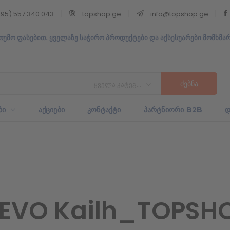
95) 557 340 043
topshop.ge
info@topshop.ge
თუმო ფასებით. ყველაზე საჭირო პროდუქტები და აქსესუარები მომხმა
ყველა კატეგორია
ᲑᲘ
ᲐᲥᲪᲘᲔᲑᲘ
ᲙᲝᲜᲢᲐᲥᲢᲘ
ᲞᲐᲠᲢᲜᲘᲝᲠᲘ B2B
Დ
l EVO Kailh_TOPSH