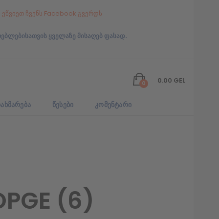
ეწვიეთ ჩვენს Facebook გვერდს
რებლებისათვის ყველაზე მისაღებ ფასად.
0.00
GEL
0
ᲐᲮᲛᲐᲠᲔᲑᲐ
ᲬᲔᲡᲔᲑᲘ
ᲙᲝᲛᲔᲜᲢᲐᲠᲘ
OPGE (6)