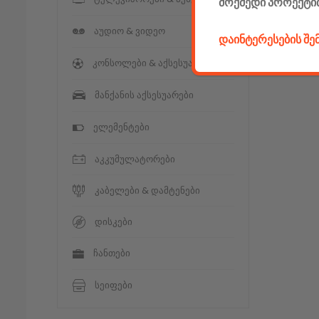
მოქმედი პროექტი
აუდიო & ვიდეო
დაინტერესების შ
კონსოლები & აქსესუარები
მანქანის აქსესუარები
ელემენტები
აკკუმულატორები
კაბელები & დამტენები
დისკები
ჩანთები
სეიფები