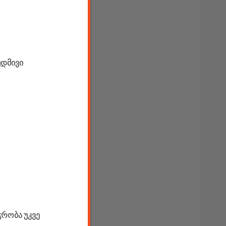
უდმივი
ჭრობა უკვე