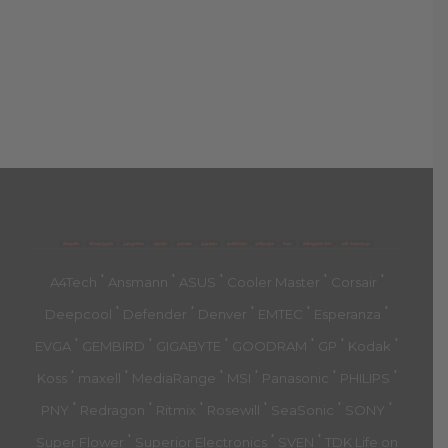
მთავარი
პროდუქტები
კატეგორია
აქციები
კალათა
გადახდა
დახმარება
კონტაქტი
ჩატი
მიწოდების პირ.
კონ. პოლიტიკა
'
'
'
'
'
A4Tech
Ansmann
ASUS
Cooler Master
Corsair
'
'
'
'
'
Deepcool
Defender
Denver
EMTEC
Esperanza
'
'
'
'
'
'
EVGA
GEMBIRD
GIGABYTE
GOODRAM
GP
Kodak
'
'
'
'
'
'
Koss
maxell
MediaRange
MSI
Panasonic
PHILIPS
'
'
'
'
'
'
PNY
Redragon
Ritmix
Rosewill
SeaSonic
SONY
'
'
'
Super Flower
Superior Electronics
SVEN
TDK Life on