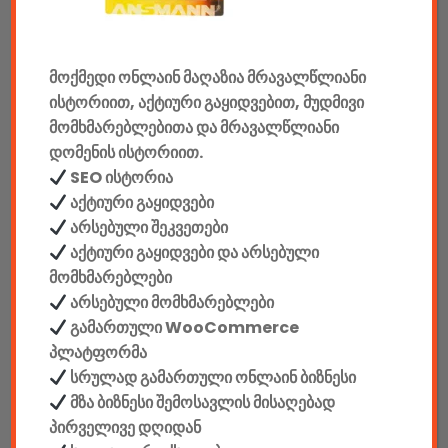
მანქანის აქსესუარები
ელემენტები
მოქმედი ონლაინ მაღაზია მრავალწლიანი
ისტორიით, აქტიური გაყიდვებით, მუდმივი
აკკუმულატორები
მომხმარებლებითა და მრავალწლიანი
დომენის ისტორიით.
კაბელები & დამტენები
SEO ისტორია
დისკები
აქტიური გაყიდვები
არსებული შეკვეთები
ჩანთები
აქტიური გაყიდვები და არსებული
მომხმარებლები
სეიფები
არსებული მომხმარებლები
გამართული WooCommerce
პლატფორმა
სრულად გამართული ონლაინ ბიზნესი
მზა ბიზნესი შემოსავლის მისაღებად
კონსტრუქტორები
პირველივე დღიდან