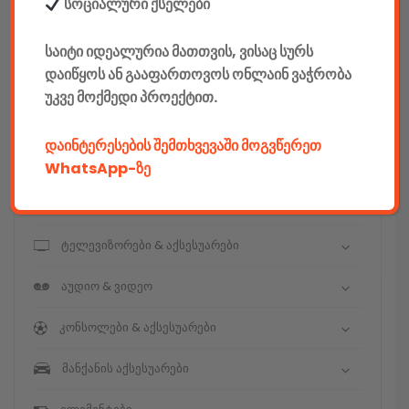
E-mobility
სოციალური ქსელები
კომპიუტერები & აქსესუარები
საიტი იდეალურია მათთვის, ვისაც სურს
დაიწყოს ან გააფართოვოს ონლაინ ვაჭრობა
ტელეფონები & აქსესუარები
უკვე მოქმედი პროექტით.
კამერები & აქსესუარები
დაინტერესების შემთხვევაში მოგვწერეთ
ნოუთბუქები & აქსესუარები
WhatsApp-ზე
ტაბები & აქსესუარები
ტელევიზორები & აქსესუარები
აუდიო & ვიდეო
კონსოლები & აქსესუარები
მანქანის აქსესუარები