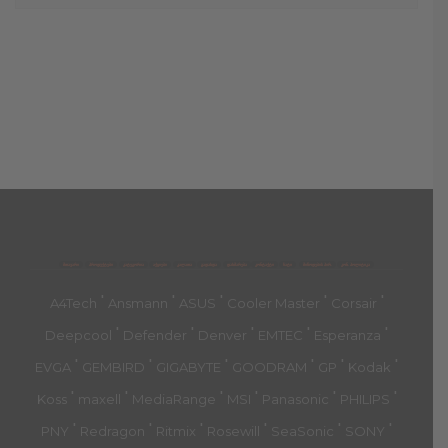
მთავარი
პროდუქტები
კატეგორია
აქციები
კალათა
გადახდა
დახმარება
კონტაქტი
ჩატი
მიწოდების პირ.
კონ. პოლიტიკა
'
'
'
'
'
A4Tech
Ansmann
ASUS
Cooler Master
Corsair
'
'
'
'
'
Deepcool
Defender
Denver
EMTEC
Esperanza
'
'
'
'
'
'
EVGA
GEMBIRD
GIGABYTE
GOODRAM
GP
Kodak
'
'
'
'
'
'
Koss
maxell
MediaRange
MSI
Panasonic
PHILIPS
'
'
'
'
'
'
PNY
Redragon
Ritmix
Rosewill
SeaSonic
SONY