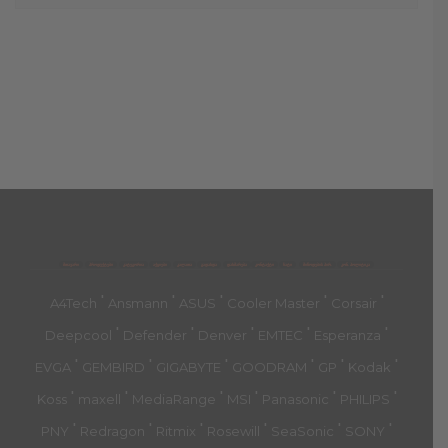
მთავარი
პროდუქტები
კატეგორია
აქციები
კალათა
გადახდა
დახმარება
კონტაქტი
ჩატი
მიწოდების პირ.
კონ. პოლიტიკა
'
'
'
'
'
A4Tech
Ansmann
ASUS
Cooler Master
Corsair
'
'
'
'
'
Deepcool
Defender
Denver
EMTEC
Esperanza
'
'
'
'
'
'
EVGA
GEMBIRD
GIGABYTE
GOODRAM
GP
Kodak
'
'
'
'
'
'
Koss
maxell
MediaRange
MSI
Panasonic
PHILIPS
'
'
'
'
'
'
PNY
Redragon
Ritmix
Rosewill
SeaSonic
SONY