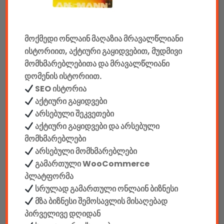
მანქანის აქსესუარები
ელემენტები
მოქმედი ონლაინ მაღაზია მრავალწლიანი
ისტორიით, აქტიური გაყიდვებით, მუდმივი
აკკუმულატორები
მომხმარებლებითა და მრავალწლიანი
დომენის ისტორიით.
კაბელები & დამტენები
SEO ისტორია
დისკები
აქტიური გაყიდვები
არსებული შეკვეთები
ჩანთები
აქტიური გაყიდვები და არსებული
მომხმარებლები
სეიფები
არსებული მომხმარებლები
გამართული WooCommerce
პლატფორმა
სრულად გამართული ონლაინ ბიზნესი
მზა ბიზნესი შემოსავლის მისაღებად
კონსტრუქტორები
პირველივე დღიდან