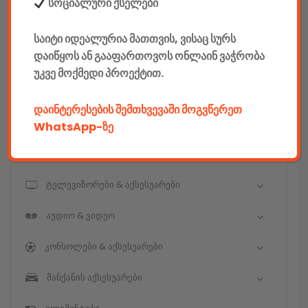
E-mobility
სოციალური ქსელები
კომპიუტერები & აქსესუარები
საიტი იდეალურია მათთვის, ვისაც სურს
დაიწყოს ან გააფართოვოს ონლაინ ვაჭრობა
ტელეფონები & აქსესუარები
უკვე მოქმედი პროექტით.
კამერები & აქსესუარები
დაინტერესების შემთხვევაში მოგვწერეთ
ნოუთბუქები & აქსესუარები
WhatsApp-ზე
ტაბები & აქსესუარები
ტელევიზორები & აქსესუარები
აუდიო & ვიდეო
კონსოლები & აქსესუარები
მანქანის აქსესუარები