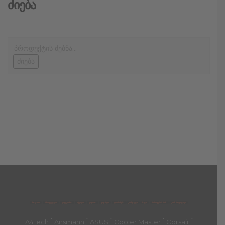
Ძიება
ძიება
მთავარი
პროდუქტები
კატეგორია
აქციები
კალათა
გადახდა
დახმარება
კონტაქტი
ჩატი
მიწოდების პირ.
კონ. პოლიტიკა
'
'
'
'
'
A4Tech
Ansmann
ASUS
Cooler Master
Corsair