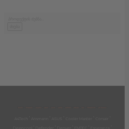
ძიება
მთავარი
პროდუქტები
კატეგორია
აქციები
კალათა
გადახდა
დახმარება
კონტაქტი
ჩატი
მიწოდების პირ.
კონ. პოლიტიკა
'
'
'
'
'
A4Tech
Ansmann
ASUS
Cooler Master
Corsair
'
'
'
'
'
Deepcool
Defender
Denver
EMTEC
Esperanza