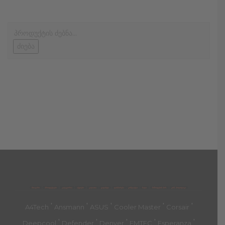
ძიება
მთავარი
პროდუქტები
კატეგორია
აქციები
კალათა
გადახდა
დახმარება
კონტაქტი
ჩატი
მიწოდების პირ.
კონ. პოლიტიკა
'
'
'
'
'
A4Tech
Ansmann
ASUS
Cooler Master
Corsair
'
'
'
'
'
Deepcool
Defender
Denver
EMTEC
Esperanza