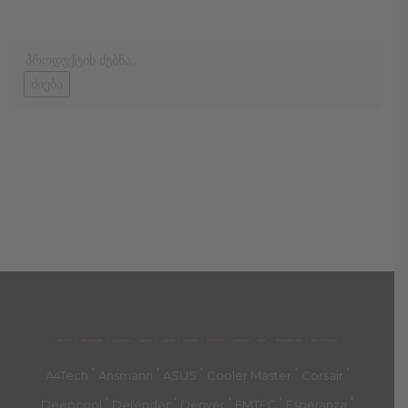
ძიება
მთავარი
პროდუქტები
კატეგორია
აქციები
კალათა
გადახდა
დახმარება
კონტაქტი
ჩატი
მიწოდების პირ.
კონ. პოლიტიკა
'
'
'
'
'
A4Tech
Ansmann
ASUS
Cooler Master
Corsair
'
'
'
'
'
Deepcool
Defender
Denver
EMTEC
Esperanza