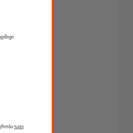
უდმივი
ჭრობა უკვე