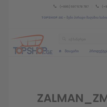
(+995) 597 578 787
(+9
Back
TOPSHOP.GE – შენი პირადი მაღაზია საბი
ᲥᲐᲠᲗᲣᲚᲘ
ᲥᲐᲠᲗᲣᲚᲘ
ᲛᲗᲐᲕᲐᲠᲘ
ᲞᲠᲝᲓᲣᲥᲢᲔ
ZALMAN_ZM