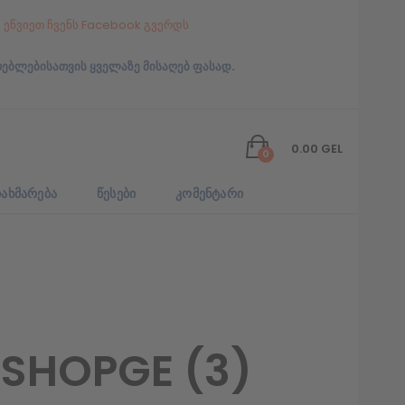
ეწვიეთ ჩვენს Facebook გვერდს
რებლებისათვის ყველაზე მისაღებ ფასად.
0.00
GEL
0
ᲐᲮᲛᲐᲠᲔᲑᲐ
ᲬᲔᲡᲔᲑᲘ
ᲙᲝᲛᲔᲜᲢᲐᲠᲘ
SHOPGE (3)