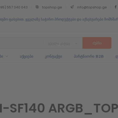
95) 557 340 043
topshop.ge
info@topshop.ge
თუმო ფასებით. ყველაზე საჭირო პროდუქტები და აქსესუარები მომხმა
ყველა კატეგორია
ᲑᲘ
ᲐᲥᲪᲘᲔᲑᲘ
ᲙᲝᲜᲢᲐᲥᲢᲘ
ᲞᲐᲠᲢᲜᲘᲝᲠᲘ B2B
Დ
-SF140 ARGB_TOP