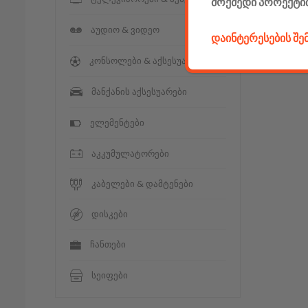
მოქმედი პროექტი
აუდიო & ვიდეო
დაინტერესების შ
კონსოლები & აქსესუარები
მანქანის აქსესუარები
ელემენტები
აკკუმულატორები
კაბელები & დამტენები
დისკები
ჩანთები
სეიფები